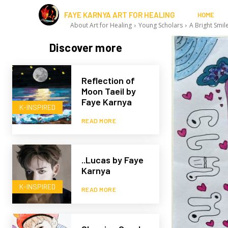
FAYE KARNYA ART FOR HEALING
HOME
About Art for Healing
Young Scholars
A Bright Smil
Discover more
Reflection of
Moon Taeil by
Faye Karnya
K-INSPIRED
READ MORE
..Lucas by Faye
Karnya
K-INSPIRED
READ MORE