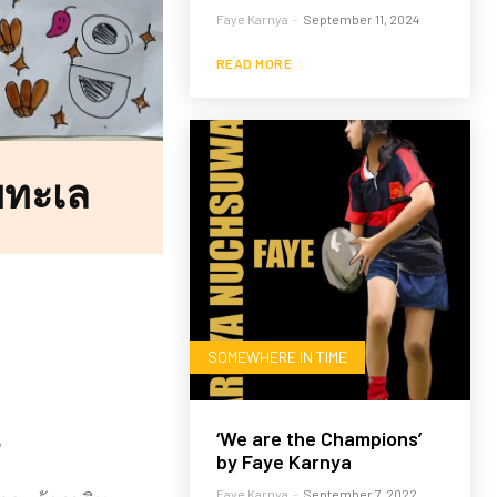
Faye Karnya
-
September 11, 2024
READ MORE
บทะเล
SOMEWHERE IN TIME
‘We are the Champions’
ม
by Faye Karnya
Faye Karnya
-
September 7, 2022