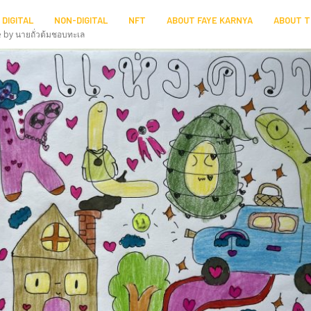
DIGITAL
NON-DIGITAL
NFT
ABOUT FAYE KARNYA
ABOUT T
e by นายถั่วต้มชอบทะเล