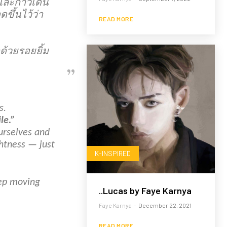
งและก้าวเดิน
ขึ้นไว้ว่า
READ MORE
ด้วยรอยยิ้ม
s.
le.”
ourselves and
htness — just
K-INSPIRED
eep moving
..Lucas by Faye Karnya
Faye Karnya
-
December 22, 2021
READ MORE