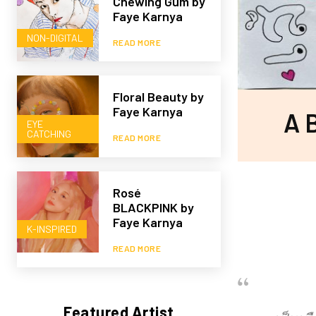
Chewing Gum by
Faye Karnya
NON-DIGITAL
READ MORE
Floral Beauty by
Faye Karnya
A 
EYE
CATCHING
READ MORE
Rosé
BLACKPINK by
Faye Karnya
K-INSPIRED
READ MORE
Featured Artist