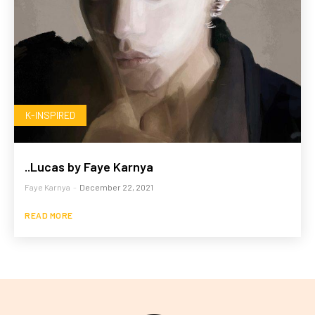
K-INSPIRED
..Lucas by Faye Karnya
Faye Karnya
-
December 22, 2021
READ MORE