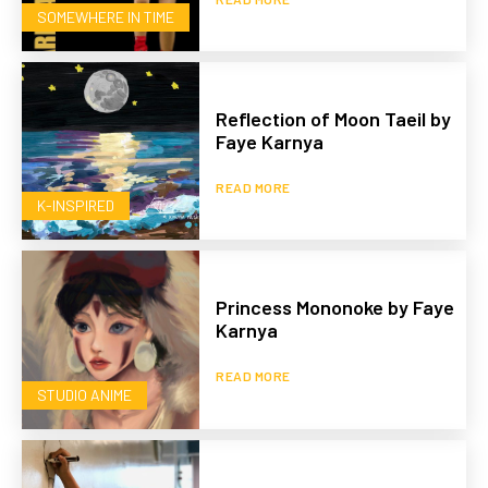
SOMEWHERE IN TIME
Reflection of Moon Taeil by
Faye Karnya
READ MORE
K-INSPIRED
Princess Mononoke by Faye
Karnya
READ MORE
STUDIO ANIME