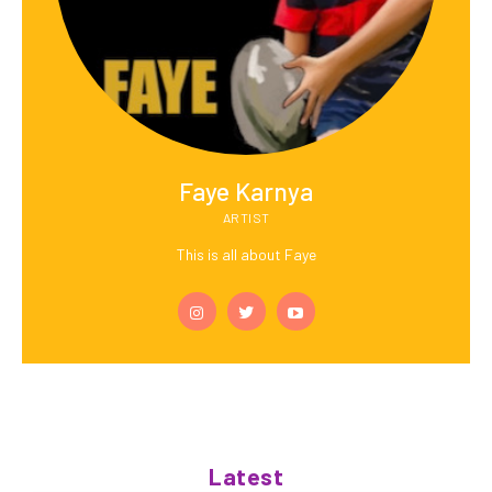
Faye Karnya
ARTIST
This is all about Faye
Latest