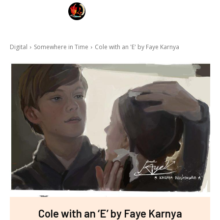
FAYE KARNYA
ART FOR HEALING
Digital
Somewhere in Time
Cole with an 'E' by Faye Karnya
Cole with an ‘E’ by Faye Karnya