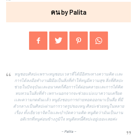
ฅน by Palita
หนูชอบศิลปะเพราะหนูชอบเวลาที่ได้มีอิสระทางความคิด เเละ
การได้ลงมือทำงานฝีมือเป็นสิ่งที่ทำให้หนูมีความสุข สิ่งที่ศิลปะ
ช่วยในปัจจุบันเเละอนาคตก็คือการได้ผ่อนคลายเเละการได้คิด
ทบทวนในสิ่งที่ทำ เพราะนอกจากจะช่วยเเบ่งเบาความเครียด
เเละความกดดันเเล้ว หนูยังชอบการถ่ายทอดออกมาเป็นสื่อ ที่มี
ตัวกลางเป็นศิลปะผ่านการวาดรูปของหนู ศิลปะช่วยหนูในหลาย
เรื่อง ทั้งเยียวยาจิตใจเเละบำบัดความคิด หนูคิดว่ามันเป็นงาน
อดิเรกที่หนูค่อนข้างภูมิใจ หนูติดหนี้ศิลปะอยู่เยอะเลยค่ะ
– Palita –