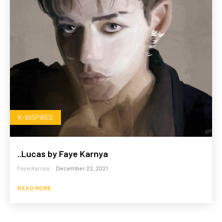
K-INSPIRED
..Lucas by Faye Karnya
Faye Karnya
-
December 22, 2021
READ MORE