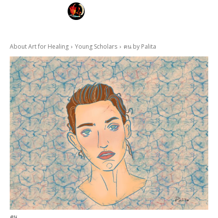
FAYE KARNYA
ART FOR HEALING
About Art for Healing
Young Scholars
ฅน by Palita
ฅน