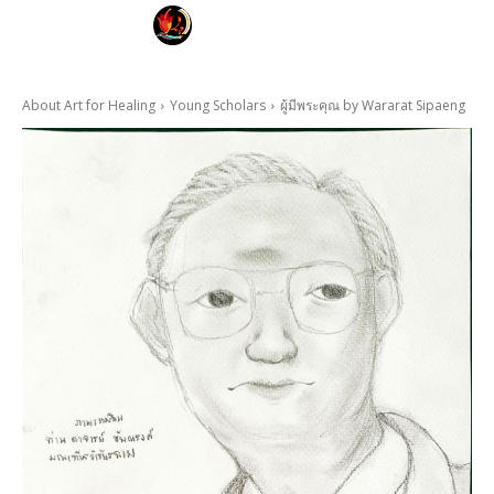
FAYE KARNYA
ART FOR HEALING
About Art for Healing
Young Scholars
ผู้มีพระคุณ by Wararat Sipaeng