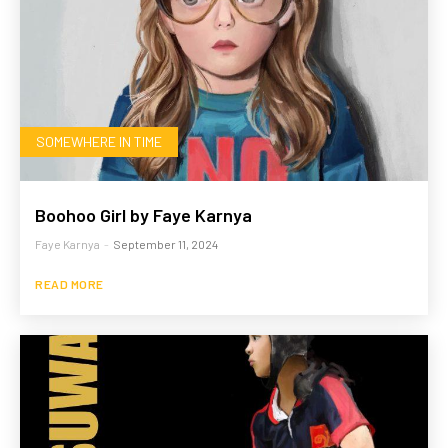
SOMEWHERE IN TIME
Boohoo Girl by Faye Karnya
Faye Karnya
-
September 11, 2024
READ MORE