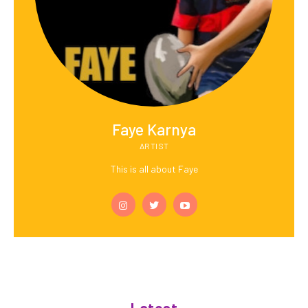
Faye Karnya
ARTIST
This is all about Faye
Latest