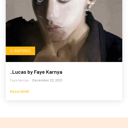
K-INSPIRED
..Lucas by Faye Karnya
Faye Karnya
-
December 22, 2021
READ MORE