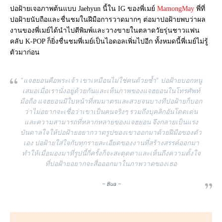
ปอฝ้ายเจอภาพต้นแบบ Jaehyun นี้ใน IG ของพี่เมย์
MamongMay
พี่ที่
ปอฝ้ายนับถือและชื่นชมในฝีมือการวาดมากๆ ต่อมาปอฝ้ายพบว่าผล
งานของพี่เมย์ได้นำไปตีพิมพ์และวางขายในตลาดวัยรุ่นชาวแฟน
คลับ K-POP ก็ยิ่งชื่นชมพี่เมย์เป็นไอดอลเพิ่มไปอีก ทั้งหมดนี้พี่เมย์ไม่รู้
ตัวมาก่อน
“แจฮยอนคือพระเจ้า เขาเหมือนไม่ใช่คนด้วยซ้ำ” ปอฝ้ายบอกหนู
เสมอเมื่อเรานั่งอยู่ด้วยกันและเห็นภาพของแจฮยอนในโทรศัพท์
มือถือ แจฮยอนมีใบหน้าที่สมมาตรและสวยจนบางทีปอฝ้ายก็บอก
ว่าไม่อยากจะเชื่อว่าเขาเป็นคนจริงๆ รวมถึงบุคลิกอันโดดเด่น
และความสามารถที่หลากหลายของแจฮยอน จึงกลายเป็นแรง
บันดาลใจให้ปอฝ้ายอยากวาดรูปของเขาออกมาด้วยฝีมือของตัว
เอง ปอฝ้ายใส่ใจกับทุกรายละเอียดของงานที่สร้างสรรค์ออกมา
ทำให้เมื่อมองมาที่รูปนี้กี่ครั้งก็จะสะดุดตาและเห็นถึงความตั้งใจ
ที่ปอฝ้ายอยากจะสื่อออกมาในภาพวาดของเธอ
– Bua –