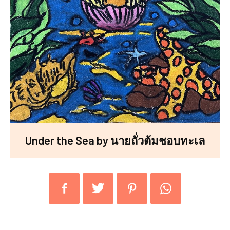
Under the Sea by นายถั่วต้มชอบทะเล