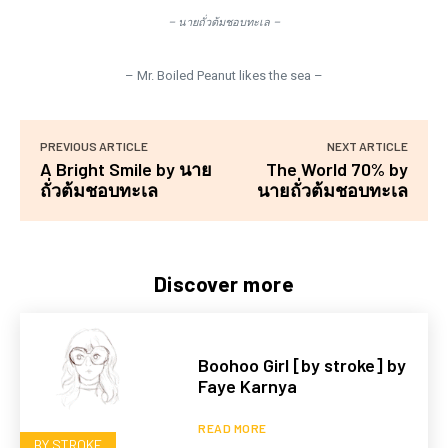
– นายถั่วต้มชอบทะเล –
– Mr. Boiled Peanut likes the sea –
PREVIOUS ARTICLE
NEXT ARTICLE
A Bright Smile by นาย
The World 70% by
ถั่วต้มชอบทะเล
นายถั่วต้มชอบทะเล
Discover more
Boohoo Girl [by stroke] by
Faye Karnya
READ MORE
BY STROKE