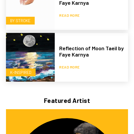
Faye Karnya
READ MORE
BY STROKE
Reflection of Moon Taeil by
Faye Karnya
READ MORE
K-INSPIRED
Featured Artist