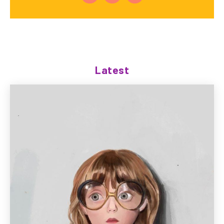
Latest