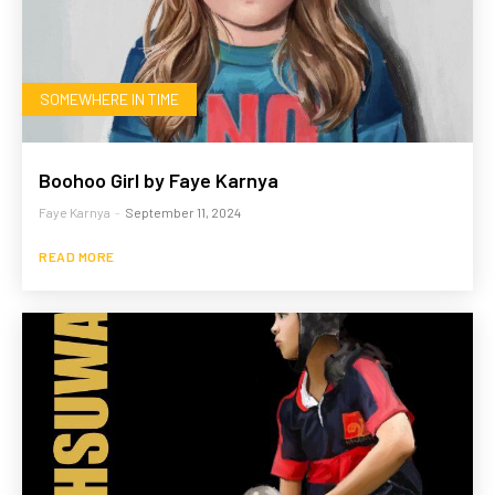
SOMEWHERE IN TIME
Boohoo Girl by Faye Karnya
Faye Karnya
-
September 11, 2024
READ MORE