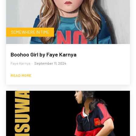
SOMEWHERE IN TIME
Boohoo Girl by Faye Karnya
Faye Karnya
-
September 11, 2024
READ MORE