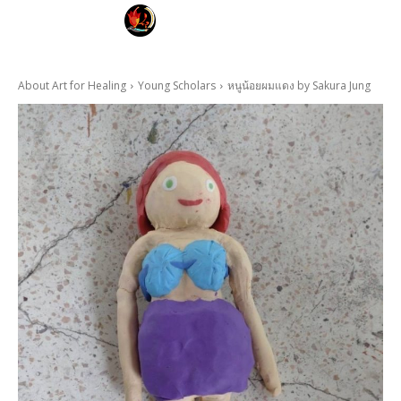
FAYE KARNYA
ART FOR HEALING
About Art for Healing
Young Scholars
หนูน้อยผมแดง by Sakura Jung